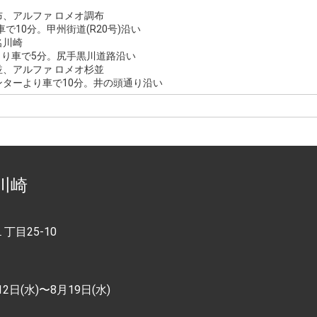
、アルファ ロメオ調布
で10分。甲州街道(R20号)沿い
名川崎
より車で5分。尻手黒川道路沿い
、アルファ ロメオ杉並
ターより車で10分。井の頭通り沿い
川崎
目25-10
2日(水)〜8月19日(水)