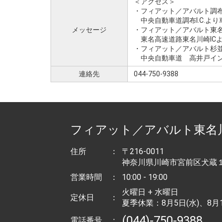
＜アクセス＞
・フィアット／アバルト調布
中央自動車道調布I.C.より車
メッセージ
・フィアット／アバルト東
東名高速道路東名川崎IC
・フィアット／アバルト杉並
中央自動車道 高井戸イン
連絡先
044-750-9388
フィアット／アバルト東名
住所
：
〒216-0011
神奈川県川崎市宮前区犬蔵１丁
営業時間
：
10:00 - 19:00
火曜日 + 水曜日
定休日
：
夏季休業：8月5日(水)、8月1
(044)-750-9388
電話番号
：